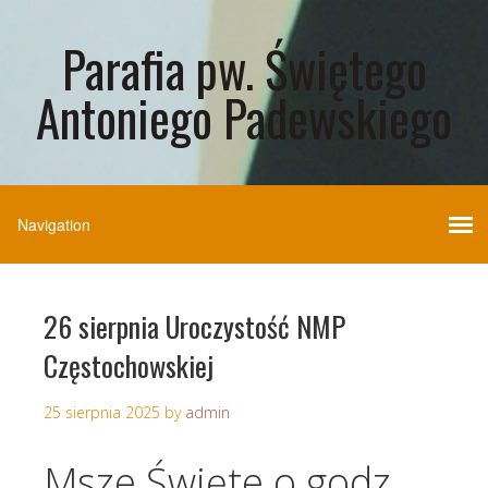
Parafia pw. Świętego
Antoniego Padewskiego
26 sierpnia Uroczystość NMP
Częstochowskiej
25 sierpnia 2025
by
admin
Msze Święte o godz.