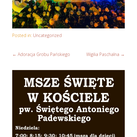
Posted in:
Uncategorized
←
Adoracja Grobu Pańskiego
Wigilia Paschalna
→