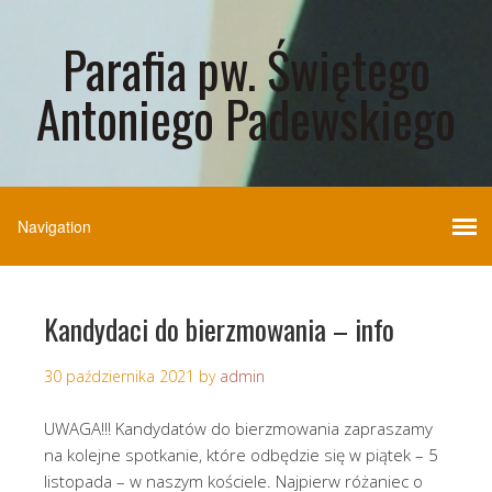
Parafia pw. Świętego
Antoniego Padewskiego
Kandydaci do bierzmowania – info
30 października 2021
by
admin
UWAGA!!! Kandydatów do bierzmowania zapraszamy
na kolejne spotkanie, które odbędzie się w piątek – 5
listopada – w naszym kościele. Najpierw różaniec o