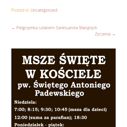
Posted in:
Uncategorized
←
Pielgrzymka szlakiem Sanktuariów Maryjnych
Życzenia
→