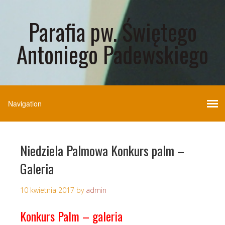
Parafia pw. Świętego
Antoniego Padewskiego
Niedziela Palmowa Konkurs palm –
Galeria
10 kwietnia 2017
by
admin
Konkurs Palm – galeria