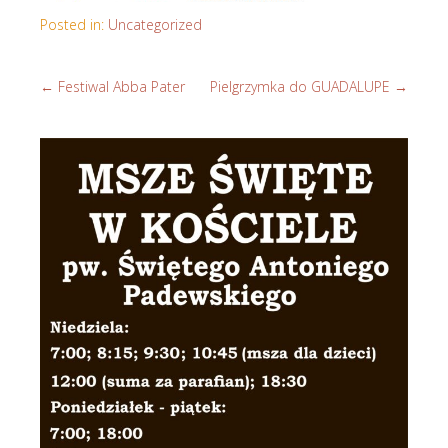
Posted in:
Uncategorized
←
Festiwal Abba Pater
Pielgrzymka do GUADALUPE
→