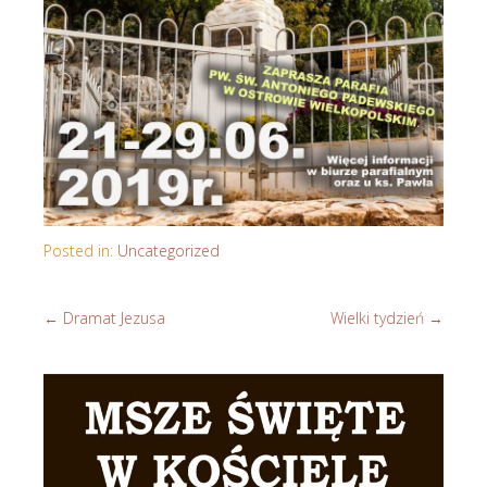
Posted in:
Uncategorized
←
Dramat Jezusa
Wielki tydzień
→