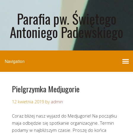
Parafia pw. Świętego
Antoniego Padewskiego
Pielgrzymka Medjugorie
12 kwietnia 2019
by
admin
Coraz bliżej nasz wyjazd do Medjugorie! Na początku
maja odbędzie się spotkanie organizacyjne. Termin
podamy w najbliższym czasie. Proszę do końca