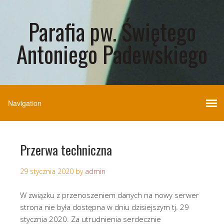
Parafia pw. Świętego
Antoniego Padewskiego
Przerwa techniczna
29 stycznia 2020
by
admin
W związku z przenoszeniem danych na nowy serwer
strona nie była dostępna w dniu dzisiejszym tj. 29
stycznia 2020. Za utrudnienia serdecznie