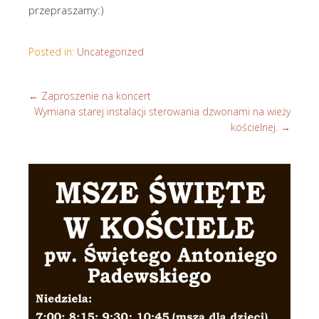
przepraszamy:)
Posted in:
Uncategorized
←
Zaproszenie na koncert
Wymiana starej instalacji sterowania dzwonami na wieży
kościelnej.
→