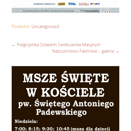
Posted in:
Uncategorized
←
Pielgrzymka Szlakiem Sanktuariów Maryjnych
Nabożeństwo Fatimskie – galeria
→