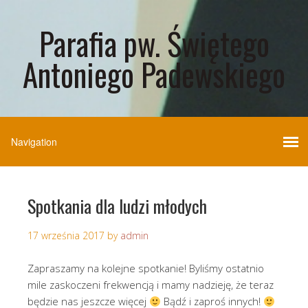
Parafia pw. Świętego
Antoniego Padewskiego
Spotkania dla ludzi młodych
17 września 2017
by
admin
Zapraszamy na kolejne spotkanie! Byliśmy ostatnio
mile zaskoczeni frekwencją i mamy nadzieję, że teraz
będzie nas jeszcze więcej
Bądź i zaproś innych!