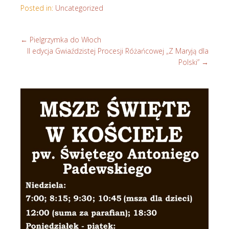
Posted in:
Uncategorized
←
Pielgrzymka do Włoch
II edycja Gwiaździstej Procesji Różańcowej „Z Maryją dla
Polski”
→