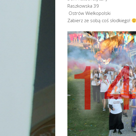
Raszk
Ostrów Wielkopolski
Zabierz ze sobą coś słodkiego!