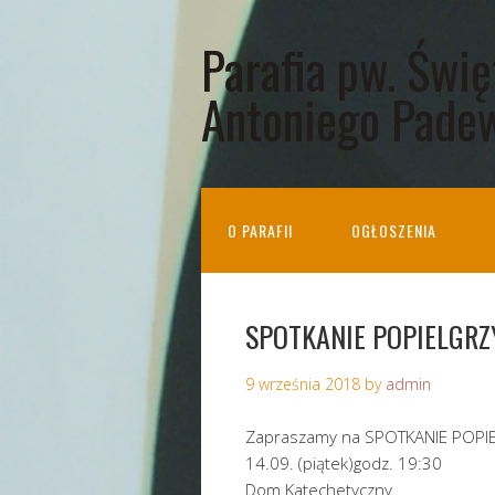
Parafia pw. Świ
Antoniego Pade
O PARAFII
OGŁOSZENIA
SPOTKANIE POPIELGR
9 września 2018
by
admin
Zapraszamy na SPOTKANIE POP
14.09. (piątek)godz. 19:30
Dom Kate