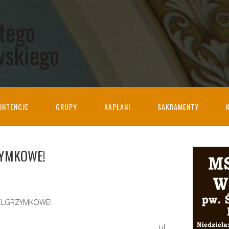
ętego
wskiego
INTENCJE
GRUPY
KAPŁANI
SAKRAMENTY
ZYMKOWE!
IELGRZYMKOWE!
chetyczny ul.