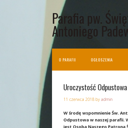
Parafia pw. Świ
Antoniego Pade
O PARAFII
OGŁOSZENIA
Uroczystość Odpustowa
11 czerwca 2018
by
admin
W środę wspomnienie Św. Ant
Odpustowa w naszej parafii. 
jest Osoba Naszego Patrona