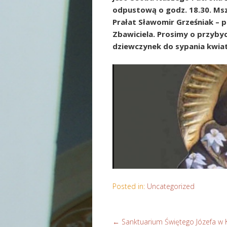
odpustową o godz. 18.30. Msz
Prałat Sławomir Grześniak – 
Zbawiciela. Prosimy o przyby
dziewczynek do sypania kwia
Posted in:
Uncategorized
←
Sanktuarium Świętego Józefa w K