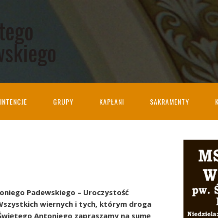
ętego
wskiego
INTENCJE
GRUPY
KAPŁANI
SAKRAMENTY
oniego Padewskiego – Uroczystość
Wszystkich wiernych i tych, którym droga
 Świętego Antoniego zapraszamy na sumę