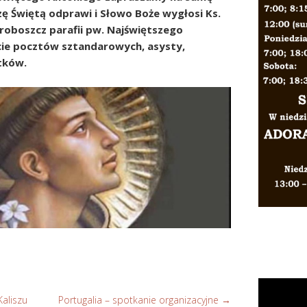
ę Świętą odprawi i Słowo Boże wygłosi Ks.
proboszcz parafii pw. Najświętszego
cie pocztów sztandarowych, asysty,
tków.
aliszu
Portugalia – spotkanie organizacyjne
→