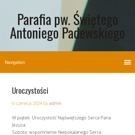
Parafia pw. Świętego
Antoniego Padewskiego
Uroczystości
6 czerwca 2024
by
admin
W piątek: Uroczystość Najświętszego Serca Pana
Jezusa.
Sobota: wspomnienie Niepokalanego Serca