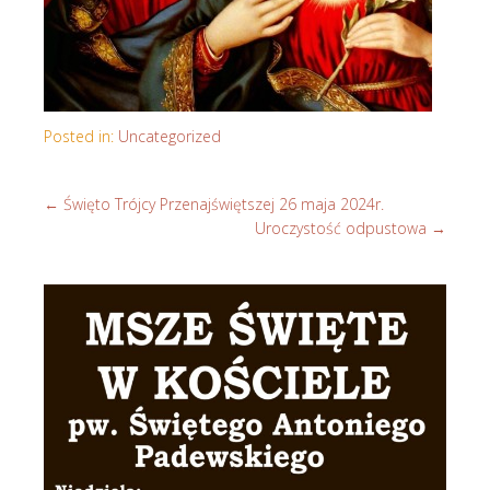
Posted in:
Uncategorized
←
Święto Trójcy Przenajświętszej 26 maja 2024r.
Uroczystość odpustowa
→