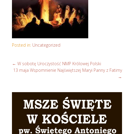
Posted in:
Uncategorized
←
W sobotę Uroczystość NMP Królowej Polski
13 maja Wspomnienie Najświętszej Maryi Panny z Fatimy
→