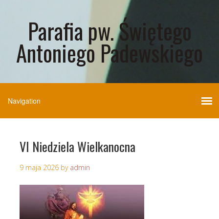
Parafia pw. Świętego
Antoniego Padewskiego
VI Niedziela Wielkanocna
9 maja 2026
by
admin