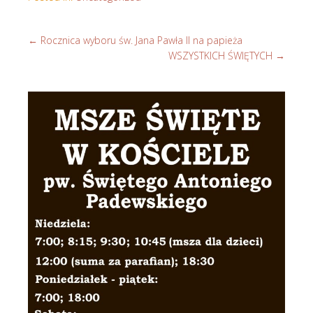
←
Rocznica wyboru św. Jana Pawła II na papieża
WSZYSTKICH ŚWIĘTYCH
→