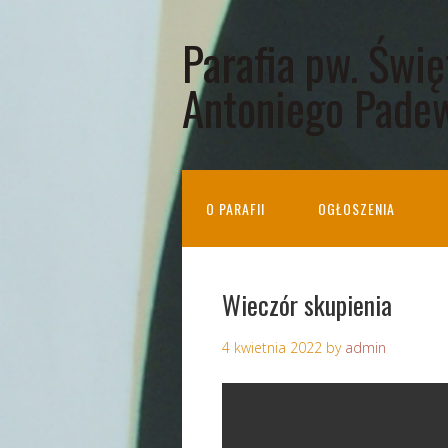
Parafia pw. Świ
Antoniego Pade
O PARAFII
OGŁOSZENIA
Wieczór skupienia
4 kwietnia 2022
by
admin