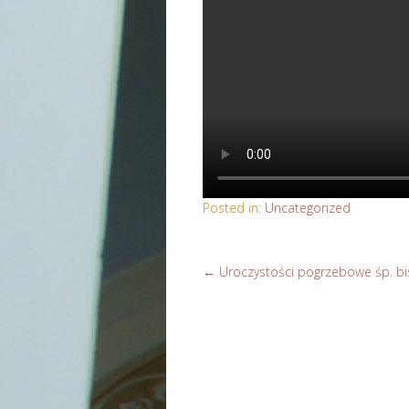
Posted in:
Uncategorized
←
Uroczystości pogrzebowe śp. bis