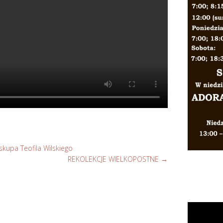
kupa Teofila Wilskiego
REKOLEKCJE WIELKOPOSTNE
→