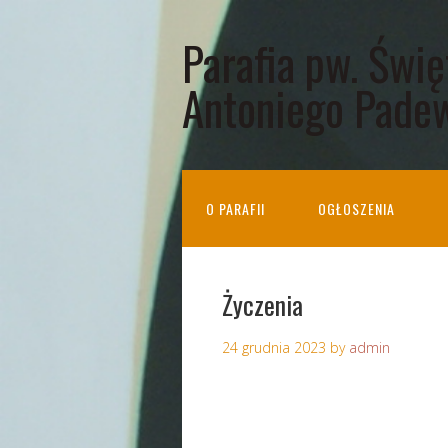
Parafia pw. Świ
Antoniego Pade
O PARAFII
OGŁOSZENIA
Życzenia
24 grudnia 2023
by
admin