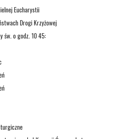
ielnej Eucharystii
ństwach Drogi Krzyżowej
y św. o godz. 10 45:
c
eń
eń
iturgiczne