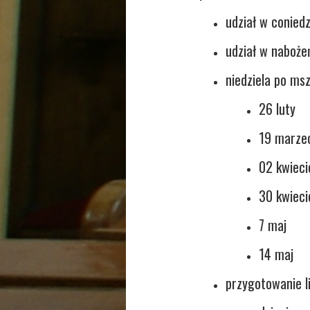
udział w coniedz
udział w naboże
niedziela po msz
26 luty
19 marze
02 kwieci
30 kwieci
7 maj
14 maj
przygotowanie l