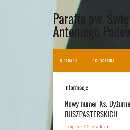
Parafia pw. Świ
Antoniego Pade
O PARAFII
OGŁOSZENIA
Informacje
Nowy numer Ks. Dyżur
DUSZPASTERSKICH
15 lipca 2018
by
admin