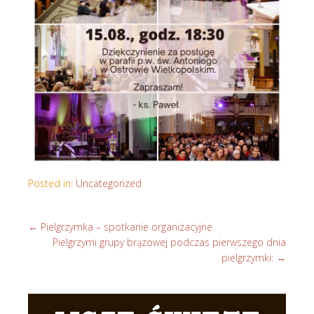
Posted in:
Uncategorized
←
Pielgrzymka – spotkanie organizacyjne
Pielgrzymi grupy brązowej podczas pierwszego dnia
pielgrzymki:
→