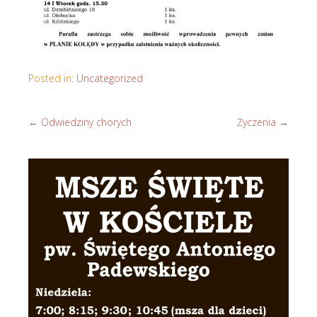
Posted in:
Uncategorized
←
Odwiedziny chorych
Życzenia
→